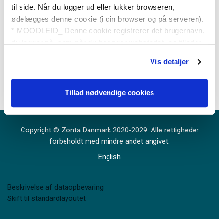
til side. Når du logger ud eller lukker browseren,
ødelægges denne cookie (i din browser og på serveren).
Cookies skal være aktiveret i din browser.
Bemærkning om
* MOODLEID_ Denne cookie registrerer det brugernavn,
cookies
.
du logger på, som når du besøger webstedet, og tillader,
at brugernavnfeltet automatisk udfyldes, næste gang du
Vis detaljer
besøger platformen. Se mere i vores Privatpolitik.
Statistiske data indsamles anonymt.
Tillad nødvendige cookies
Copyright © Zonta Danmark 2020-2029. Alle rettigheder
forbeholdt med mindre andet angivet.
English
Beskrivelse af dataopbevaring
Skift til standardlayoutet