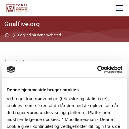
Skip to navigation
Skip to login form
Gå til hovedindhold
Skip to footer
M
Goalfive.org
Hjem
Log ind på dette websted
Log ind
Brugernavn
Denne hjemmeside bruger cookies
Adgangskode
Vi bruger kun nødvendige (tekniske og statistiske)
cookies, som sikrer, at du får den bedste oplevelse, når
Har du glemt dit brugernavn eller din adgangskode?
du bruger vores undervisningsplatform. Platformen
indstiller følgende cookies: * MoodleSession - Denne
Log ind
cookie giver kontinuitet og vedligeholder dit login fra side